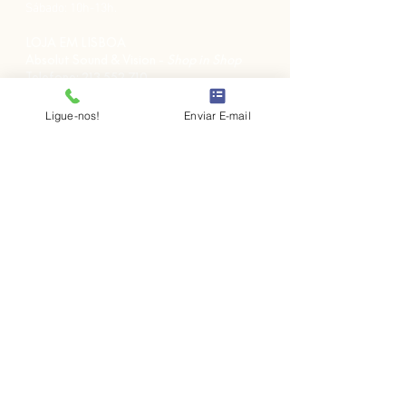
Sábado: 10h-13h.
LOJA EM LISBOA
Absolut Sound & Vision -
Shop in Shop
Telefone:
213 552 710
Rua Pinheiro Chagas, nº 17
1050-174
Lisboa, Portugal
Ligue-nos!
Enviar E-mail
Semana: 10h-13h, 14h-19h.
Sábado: 10h30-13h.
LOJA NO PORTO
José Lopes Marques -
Shop in Shop
Telefone:
229 763 115
Rua da Alegria, nº 962
4000-048
Porto, Portugal
Semana: 10h-13h, 14h-19h.
Sábado: 10h30-13h.
Política de Privacidade
Política de Devoluções
Exercício de Direitos de Dados Pessoais
Livro de Reclamações
Todos os valores já incluem IVA à taxa legal