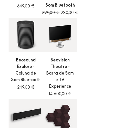
Som Bluetooth
Preço
649,00 €
Preço normal
Preço promocional
299,00 €
230,00 €
Beosound
Beovision
Explore -
Theatre -
Coluna de
Barra de Som
Som Bluetooth
e TV
Experience
Preço
249,00 €
Preço
14 600,00 €