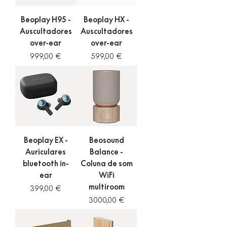
Beoplay H95 -
Beoplay HX -
Auscultadores
Auscultadores
over-ear
over-ear
Preço
Preço
999,00 €
599,00 €
Beoplay EX -
Beosound
Auriculares
Balance -
bluetooth in-
Coluna de som
ear
WiFi
multiroom
Preço
399,00 €
Preço
3000,00 €