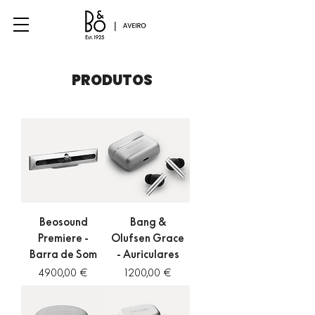
PRODUTOS
Beosound
Bang &
Premiere -
Olufsen Grace
Barra de Som
- Auriculares
Preço
Preço
4900,00 €
1200,00 €