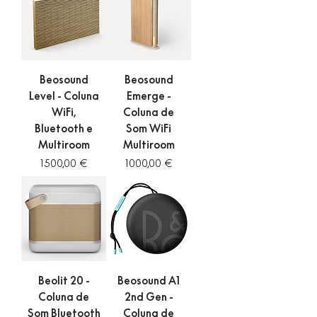
Beosound
Beosound
Level - Coluna
Emerge -
WiFi,
Coluna de
Bluetooth e
Som WiFi
Multiroom
Multiroom
Preço
Preço
1500,00 €
1000,00 €
Beolit 20 -
Beosound A1
Coluna de
2nd Gen -
Som Bluetooth
Coluna de