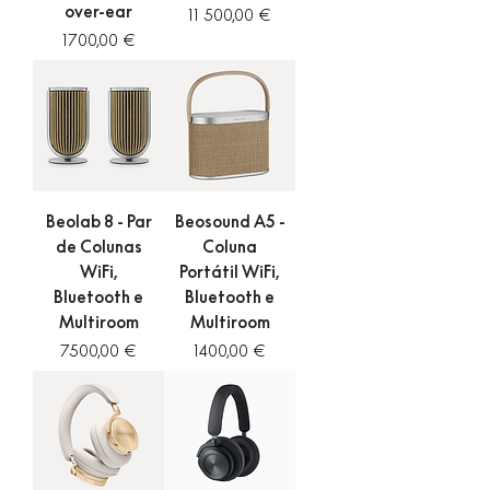
over-ear
Preço
11 500,00 €
Preço
1700,00 €
Beolab 8 - Par
Beosound A5 -
de Colunas
Coluna
WiFi,
Portátil WiFi,
Bluetooth e
Bluetooth e
Multiroom
Multiroom
Preço
Preço
7500,00 €
1400,00 €