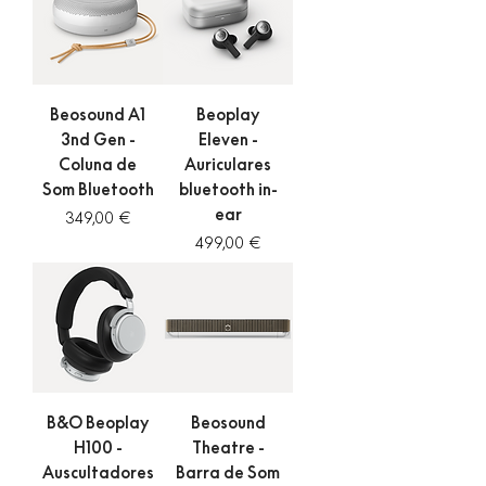
Beosound A1
Beoplay
3nd Gen -
Eleven -
Coluna de
Auriculares
Som Bluetooth
bluetooth in-
ear
Preço
349,00 €
Preço
499,00 €
B&O Beoplay
Beosound
H100 -
Theatre -
Auscultadores
Barra de Som