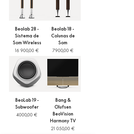
Beolab 28 -
Beolab 18 -
Sistema de
Colunas de
Som Wireless
Som
Preço
Preço
16 900,00 €
7900,00 €
BeoLab 19 -
Bang &
Subwoofer
Olufsen
BeoVision
Preço
4000,00 €
Harmony TV
Preço
21 050,00 €