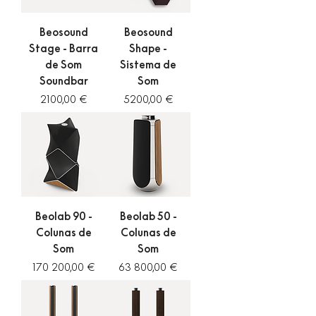
Beosound
Beosound
Stage - Barra
Shape -
de Som
Sistema de
Soundbar
Som
Preço
Preço
2100,00 €
5200,00 €
Beolab 90 -
Beolab 50 -
Colunas de
Colunas de
Som
Som
Preço
Preço
170 200,00 €
63 800,00 €