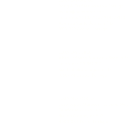
LOJA EM AVEIRO
Bang & Olufsen Aveiro - Portugal
aveiro@beostores.com
Telefone: 234377185 / 234377180
Avenida Santa Joana, nº 17
3810-329 Aveiro, Portugal
Semana: 9h-12h30, 14h30-19h.
Sábado: 10h-13h.
LOJA EM LISBOA
Absolut Sound & Vision -
Shop in S
Telefone: 213 552 710
Rua Pinheiro Chagas, nº 17
1050-174 Lisboa, Portugal
Semana: 10h-13h, 14h-19h.
Sábado: 10h30-13h.
LOJA NO PORTO
José Lopes Marques -
Shop in Sho
Telefone: 229 763 115
Rua da Alegria, nº 962
4000-048 Porto, Portugal
Semana: 10h-13h, 14h-19h.