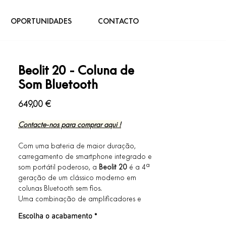
OPORTUNIDADES
CONTACTO
Beolit 20 - Coluna de
Som Bluetooth
Preço
649,00 €
Contacte-nos para comprar aqui !
Com uma bateria de maior duração,
carregamento de smartphone integrado e
som portátil poderoso, a
Beolit ​​20
é a 4ª
geração de um clássico moderno em
colunas Bluetooth sem fios.
Uma combinação de amplificadores e
drivers poderosos cria o som True360
Escolha o acabamento
*
afinado pelos engenheiros da Bang &