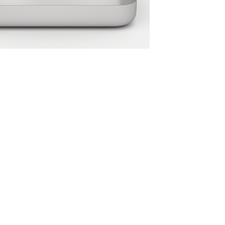
​​© Bang & Olufsen Aveiro. Todos os
Limitado ao stock existente.
Pessoa Colectiva: 502159561
José Lopes Marques Unipessoal, 